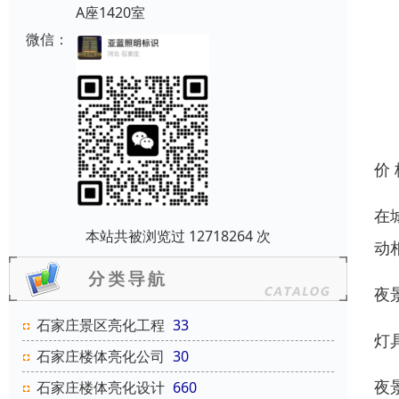
A座1420室
微信：
价
在
本站共被浏览过 12718264 次
动
夜
石家庄景区亮化工程
33
灯
石家庄楼体亮化公司
30
夜
石家庄楼体亮化设计
660