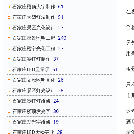
石家庄楼顶大字制作
61
在
石家庄大型灯箱制作
51
合
石家庄景区亮化设计
27
石家庄夜景照明工程
240
另
石家庄楼宇亮化工程
27
用
石家庄霓虹灯制作
37
夜
石家庄LED显示屏
51
石家庄文旅照明亮化
26
只
石家庄景区灯光设计
28
市
石家庄霓虹灯维修
24
随
石家庄楼顶发光字
30
酒
石家庄发光字维修
19
示
石家庄LED大楼亮化
28