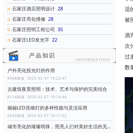
适
石家庄酒店照明设计
28
石家庄亮化维修
28
被
石家庄照明工程公司
35
酒
石家庄LED发光字
22
次
过
数
户外亮化投光灯的作用
6068阅读 2025-02-07 16:22:47
古建筑夜景照明：技术、艺术与保护的完美结合
6114阅读 2025-02-07 16:19:44
揭秘LED洗墙灯的多样性能与灵活应用
6043阅读 2025-02-07 16:17:02
城市亮化的璀璨明珠，照亮人们对美好生活的无限向往