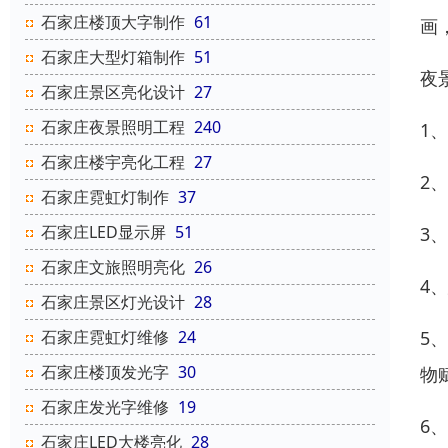
石家庄楼顶大字制作
61
画
石家庄大型灯箱制作
51
夜
石家庄景区亮化设计
27
石家庄夜景照明工程
240
1
石家庄楼宇亮化工程
27
2
石家庄霓虹灯制作
37
石家庄LED显示屏
51
3
石家庄文旅照明亮化
26
4
石家庄景区灯光设计
28
5
石家庄霓虹灯维修
24
石家庄楼顶发光字
30
物
石家庄发光字维修
19
6
石家庄LED大楼亮化
28