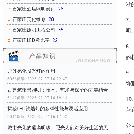
晰
石家庄酒店照明设计
28
石家庄亮化维修
28
7
石家庄照明工程公司
35
明
石家庄LED发光字
22
8
的
户外亮化投光灯的作用
9
6066阅读 2025-02-07 16:22:47
饰
古建筑夜景照明：技术、艺术与保护的完美结合
1
6110阅读 2025-02-07 16:19:44
揭秘LED洗墙灯的多样性能与灵活应用
营
6041阅读 2025-02-07 16:17:02
公
城市亮化的璀璨明珠，照亮人们对美好生活的无限向往