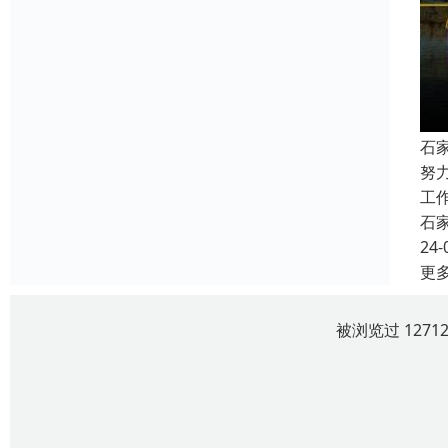
石
努
工
石
24-
更
被浏览过 127