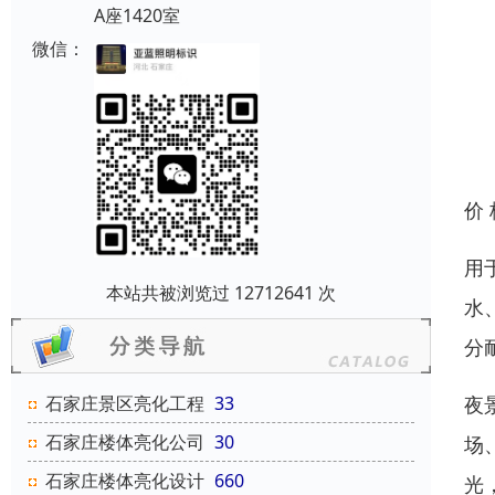
A座1420室
微信：
价
用
本站共被浏览过 12712641 次
水
分
夜
石家庄景区亮化工程
33
石家庄楼体亮化公司
30
场
石家庄楼体亮化设计
660
光