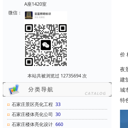
A座1420室
微信：
价
夜
本站共被浏览过 12735694 次
建
城
特
石家庄景区亮化工程
33
石家庄楼体亮化公司
30
石家庄楼体亮化设计
660